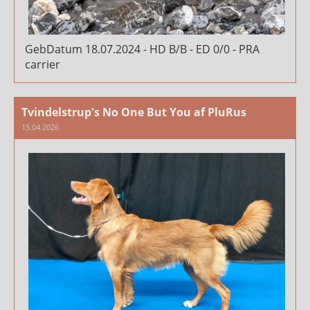
GebDatum 18.07.2024 - HD B/B - ED 0/0 - PRA
carrier
Tvindelstrup's No One But You af PluRus
15.04.2026