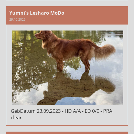
Yumni's Lesharo MoDo
29.10.2025
GebDatum 23.09.2023 - HD A/A - ED 0/0 - PRA
clear