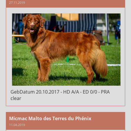
27.11.2019
GebDatum 20.10.2017 - HD A/A - ED 0/0 - PRA
clear
Micmac Malto des Terres du Phénix
11.04.2019