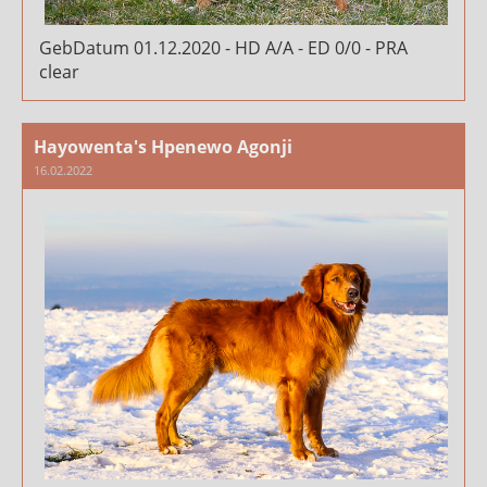
GebDatum 01.12.2020 - HD A/A - ED 0/0 - PRA
clear
Hayowenta's Hpenewo Agonji
16.02.2022