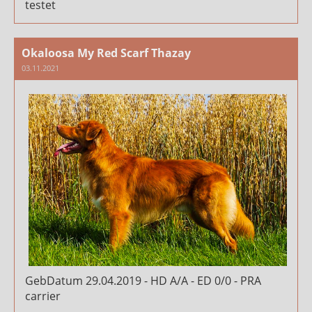
testet
Okaloosa My Red Scarf Thazay
03.11.2021
GebDatum 29.04.2019 - HD A/A - ED 0/0 - PRA
carrier