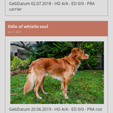
GebDatum 02.07.2018 - HD A/A - ED 0/0 - PRA
carrier
Odin of whistle soul
04.11.2021
GebDatum 20.06.2019 - HD A/A - ED 0/0 - PRA not