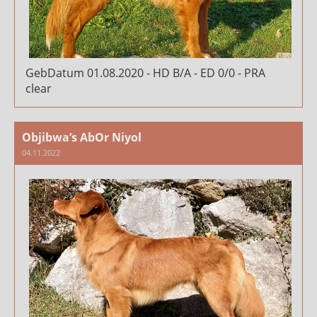
GebDatum 01.08.2020 - HD B/A - ED 0/0 - PRA
clear
Objibwa’s AbOr Niyol
04.11.2022