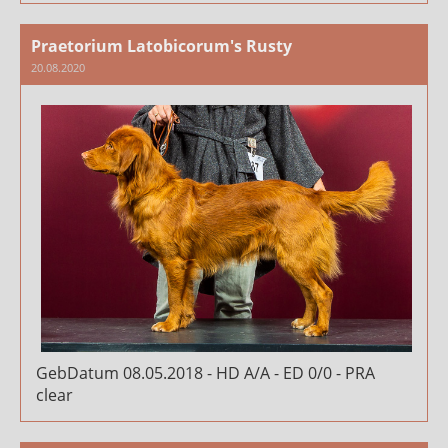
Praetorium Latobicorum's Rusty
20.08.2020
GebDatum 08.05.2018 - HD A/A - ED 0/0 - PRA
clear