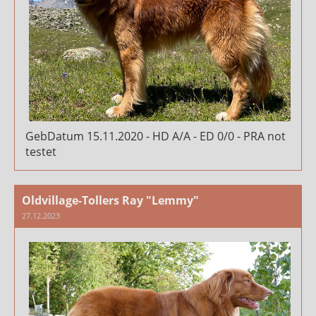
GebDatum 15.11.2020 - HD A/A - ED 0/0 - PRA not
testet
Oldvillage-Tollers Ray "Lemmy"
27.12.2023