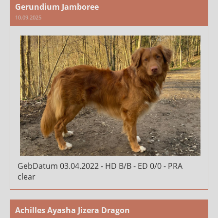
Gerundium Jamboree
10.09.2025
GebDatum 03.04.2022 - HD B/B - ED 0/0 - PRA
clear
Achilles Ayasha Jizera Dragon