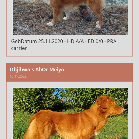
GebDatum 25.11.2020 - HD A/A - ED 0/0 - PRA
carrier
Objibwa's AbOr Meiyo
10.11.2022