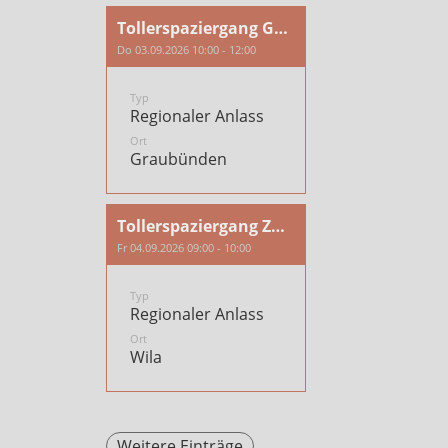
Tollerspaziergang Graubünden
Do 03.09.2026 10:00 - 12:00
Typ
Regionaler Anlass
Ort
Graubünden
Tollerspaziergang Zürich/Töss
Fr 04.09.2026 09:00 - 10:00
Typ
Regionaler Anlass
Ort
Wila
Weitere Einträge