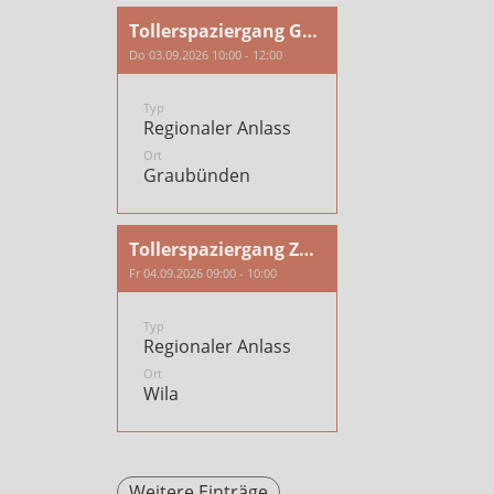
Tollerspaziergang Graubünden
Do 03.09.2026 10:00 - 12:00
Typ
Regionaler Anlass
Ort
Graubünden
Tollerspaziergang Zürich/Töss
Fr 04.09.2026 09:00 - 10:00
Typ
Regionaler Anlass
Ort
Wila
Weitere Einträge