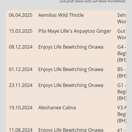
und prüft diese nicht auf deren Korrektheit.
06.04.2025
Aemilias Wild Thistle
Sehr g
Worki
15.03.2025
Pila Maye Lille's Anpaytoo Ginger
Gut -
Worki
08.12.2024
Enjoys Life Bewitching Onawa
G4 -
Beglei
(BH)
01.12.2024
Enjoys Life Bewitching Onawa
B5 - B
(BH)
23.11.2024
Enjoys Life Bewitching Onawa
G1 -
Beglei
(BH)
19.10.2024
Aleshanee Calina
V3 AKZ
Beglei
(BH)
11.08.2024
Enjoys Life Bewitching Onawa
g1 -