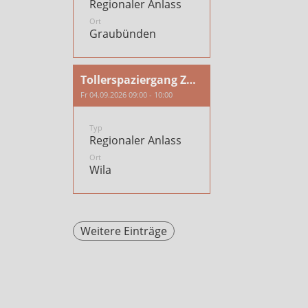
Regionaler Anlass
Ort
Graubünden
Tollerspaziergang Zürich/Töss
Fr 04.09.2026 09:00 - 10:00
Typ
Regionaler Anlass
Ort
Wila
Weitere Einträge